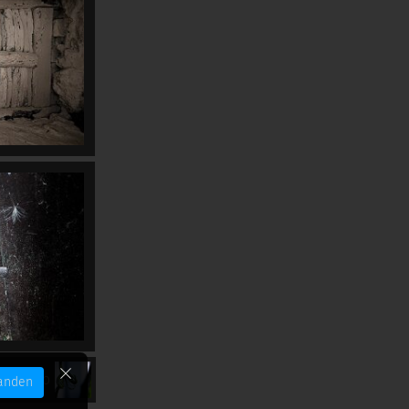
m Makro
anden