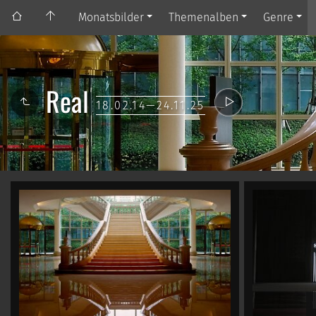
Monatsbilder
Themenalben
Genre
Real
18.02.14—24.11.25