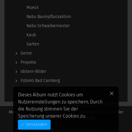
Mueck
Nabu Baumpflanzaktion
Nabu Schwalbennester
Kaub
Garten
Genre
Projekte
Idstein-Bilder
FotoAG Bad Camberg
Wichtiges
Dieses Album nutzt Cookies um
Nutzereinstellungen zu speichern. Durch
die Nutzung stimmen Sie der
Monatsbilder
Themenalben
Genre
Projekte
Idstein-Bilder
Speicherung unserer Cookies zu.
FotoAG Bad Camberg
Wichtiges
Verstanden
05.08.26, 17:01
GEÄNDERT
179 BILDER