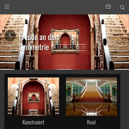
Freude an der
Symmetrie
18.02.14—10.05.26
Konstruiert
Real