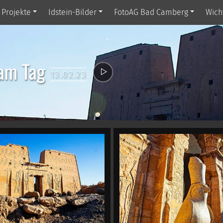
Projekte
Idstein-Bilder
FotoAG Bad Camberg
Wich
am Tag
13.02.23