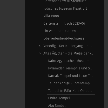
Gartenhof Löw zu Steinfurth
Jüdisches Museum Frankfurt
Villa Bonn
Gartenstammtisch 2023-06
Ein Wabi-sabi Garten
Oberreifenberg-Pechwiese
Venedig - Der Niedergang einer epochalen Macht
Altes Ägypten - die Magie der kosmischen…
Kairo Ägyptisches Museum
Pyramiden, Memphis und Sakkara
Karnak-Tempel und Luxor-Tempel
Tal der Könige - Totentempel der Hatshepsut
Tempel in Edfu, Kom Ombo am Tag
Philae Tempel
Abu Simbel