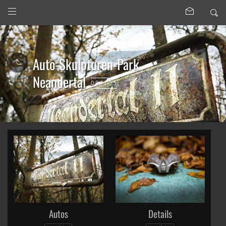
Auto-Skulpturen-Park
Neandertal
09.11.25
Autos
Details